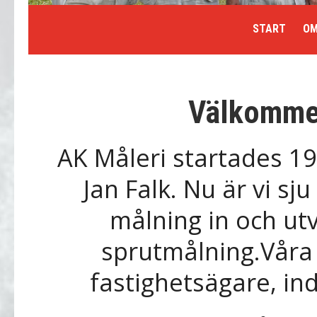
START
OM
Välkommen
AK Måleri startades 1
Jan Falk. Nu är vi s
målning in och ut
sprutmålning.Våra
fastighetsägare, in